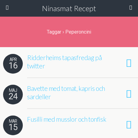
Ninasmat Recept
Taggar › Peperoncini
Ridderheims tapasfredag på
APR
16
twitter
Bavette med tomat, kapris och
MAJ
24
sardeller
Fusilli med musslor och tonfisk
MAR
15