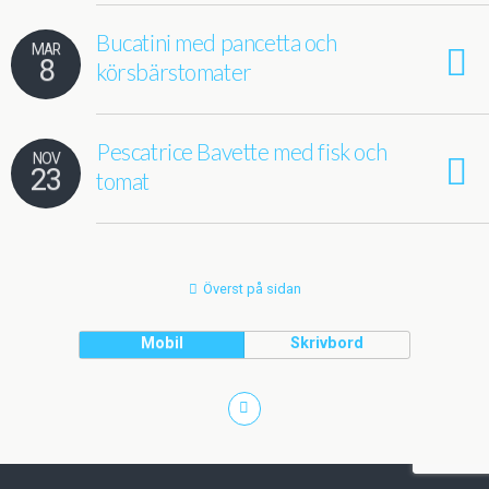
Bucatini med pancetta och
MAR
8
körsbärstomater
Pescatrice Bavette med fisk och
NOV
23
tomat
Överst på sidan
Mobil
Skrivbord